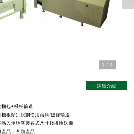
1
/
2
詳細介紹
動捆包+棧板輸送
對棧板類別規劃使用滾筒/鏈條輸送
產品與場地客製各式尺寸棧板輸送機
用產品：各類產品