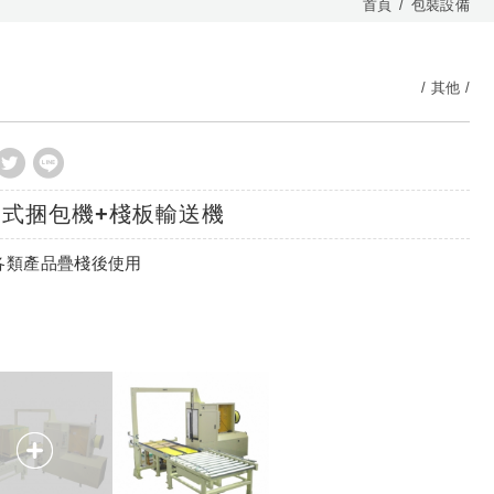
首頁
包裝設備
其他
劍式捆包機+棧板輸送機
各類產品疊棧後使用