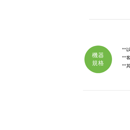
*
機器
*
規格
*