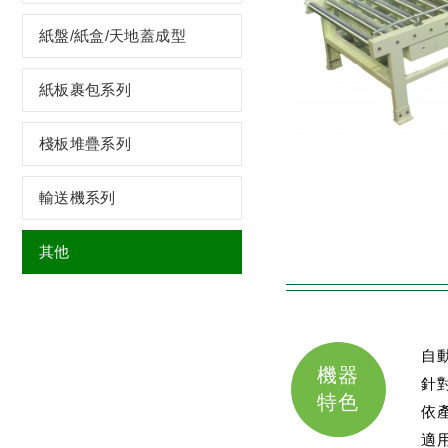
紙盤/紙盒/天地蓋成型
紙板裹包系列
棧板堆疊系列
輸送機系列
其他
自
機器
針
特色
依
適