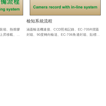
檢知系統流程
裝箱、熱熔膠
涵蓋輸送機連接、CCD照相記錄、EC-705R摺蓋
上昇移載、條
封箱、90度轉向輸送、EC-706角邊封箱、貼標及
棧板輸送機...
噴印&CCD照相紀錄、ECP-925疊棧、棧板分離
線。
機、棧板裹包機、棧板輸送機...等客製化設備與電
控程式之系統連線。