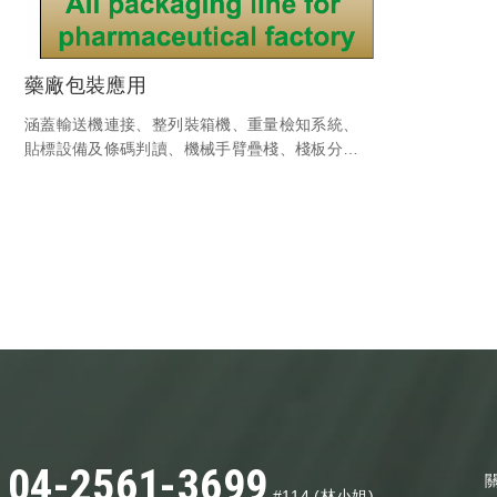
藥廠包裝應用
涵蓋輸送機連接、整列裝箱機、重量檢知系統、
貼標設備及條碼判讀、機械手臂疊棧、棧板分離
機...等客製化設備與電控程式之系統連線。
04-2561-3699
#114 (林小姐)